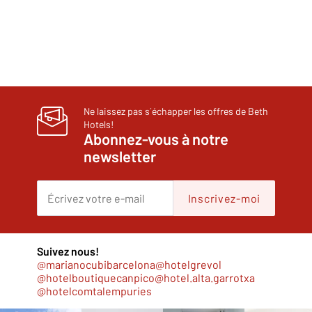
Ne laissez pas s´échapper les offres de Beth
Hotels!
Abonnez-vous à notre
newsletter
Inscrivez-moi
Suivez nous!
@marianocubibarcelona
@hotelgrevol
@hotelboutiquecanpico
@hotel.alta.garrotxa
@hotelcomtalempuries