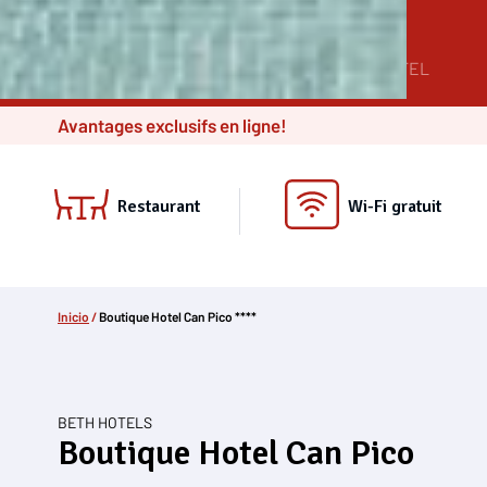
HÔTEL
CH
BOUTIQUE HOTEL CAN PICO
Avantages exclusifs en ligne!
Restaurant
Wi-Fi gratuit
Inicio
/
Boutique Hotel Can Pico ****
BETH HOTELS
Boutique Hotel Can Pico