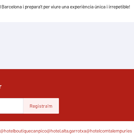
arcelona i prepara't per viure una experiència única i irrepetible!
r
Registra'm
@hotelboutiquecanpico
@hotel.alta.garrotxa
@hotelcomtalempuries