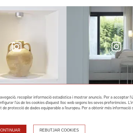
navegació, recopilar informació estadística i mostrar anuncis. Per a acceptar l’
onfigurar l’ús de les cookies d’aquest lloc web segons les seves preferències. 
at de protecció de dades equiparable a l’europeu. Per a obtenir més informació so
CONTINUAR
REBUTJAR COOKIES