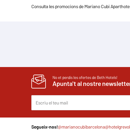
Consulta les promocions de Mariano Cubi Aparthotel B
No et perdis les ofertes de Beth Hotels!
Apunta't al nostre newslette
Segueix-nos!
@marianocubibarcelona
@hotelgrevol