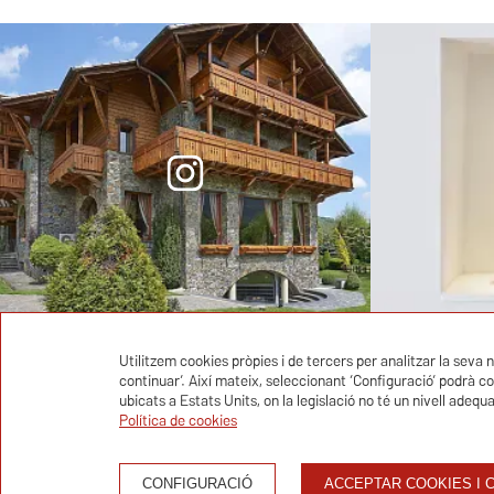
Utilitzem cookies pròpies i de tercers per analitzar la seva 
GRUP BETH HOTELS
continuar’. Així mateix, seleccionant ‘Configuració’ podrà c
ubicats a Estats Units, on la legislació no té un nivell adequ
Política de cookies
CONFIGURACIÓ
ACCEPTAR COOKIES I 
+ 34 678 455 683