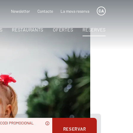
CA
Newsletter
Contacte
La meva reserva
S
RESTAURANTS
OFERTES
RESERVES
CODI PROMOCIONAL
RESERVAR