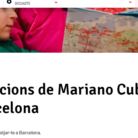
8
DISSABTE
EL
HABITACIONS
SERVEIS
GALERIA
OFERTES
ocions de Mariano Cu
celona
lotjar-te a Barcelona.