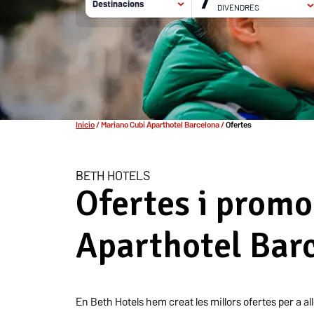
7
Destinacions
DIVENDRES
7 agost, 2026
8 agost, 2026
HOT
MARIANO CUBI APARTHOTEL
Inicio
/
Mariano Cubi Aparthotel Barcelona
/
Ofertes
BETH HOTELS
Ofertes i prom
Aparthotel Bar
En Beth Hotels hem creat les millors ofertes per a al