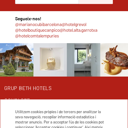
Segueix-nos!
@marianocubibarcelona
@hotelgrevol
@hotelboutiquecanpico
@hotel.alta.garrotxa
@hotelcomtalempuries
GRUP BETH HOTELS
CONTACTE
Utilitzem cookies pròpies i de tercers per analitzar la
seva navegació, recopilar informació estadística i
Grup Beth Hotels:
mostrar anuncis. Per a acceptar l’ús de les cookies pot
seleccionar ‘Acceptar cookies i continuar’. Així mateix,