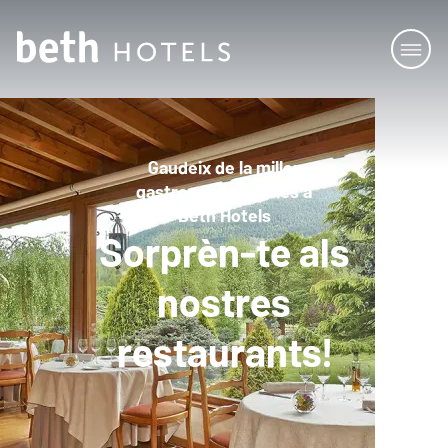
Gaudeix de la millor
gastronomia gràcies a
Beth Hotels
Sorprèn-te als
nostres
restaurants!