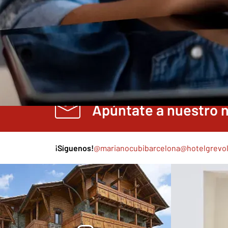
Inicio
/
Mi reserva
¡No dejes escapar las ofertas de Beth Hotels
Apúntate a nuestro 
¡Síguenos!
@marianocubibarcelona
@hotelgrevo