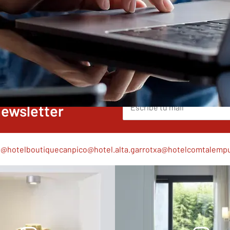
!
newsletter
l
@hotelboutiquecanpico
@hotel.alta.garrotxa
@hotelcomtalempu