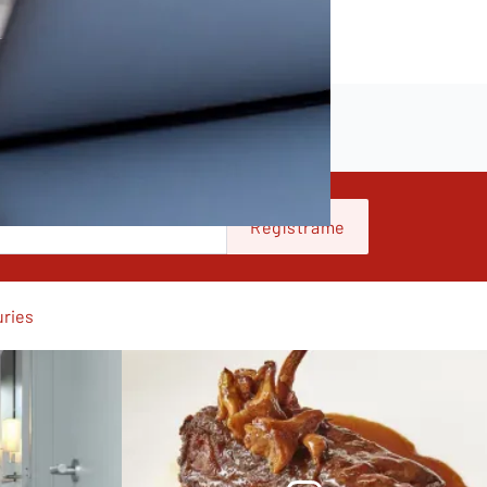
Regístrame
ries